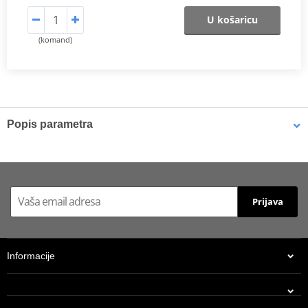
U košaricu
(komand)
Popis parametra
Catalog 2021
PDF
Prijava
Informacije