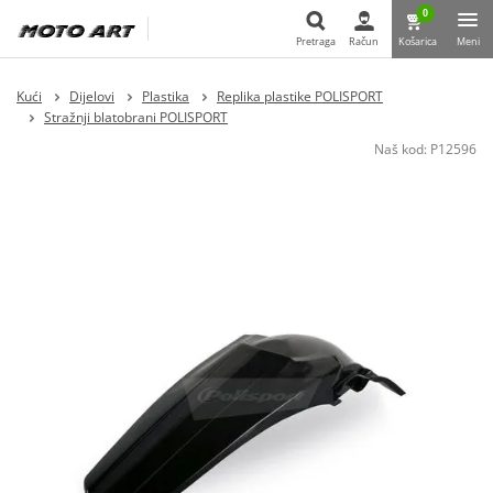
0
Pretraga
Račun
Košarica
Meni
Pretraga
Kući
Dijelovi
Plastika
Replika plastike POLISPORT
Stražnji blatobrani POLISPORT
Naš kod:
P12596