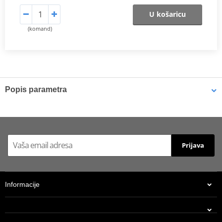
U košaricu
(komand)
Popis parametra
Catalog 2021
PDF
Prijava
Informacije