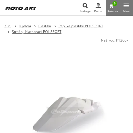
0
Pretraga
Račun
Košarica
Meni
Pretraga
Kući
Dijelovi
Plastika
Replika plastike POLISPORT
Stražnji blatobrani POLISPORT
Naš kod:
P12667