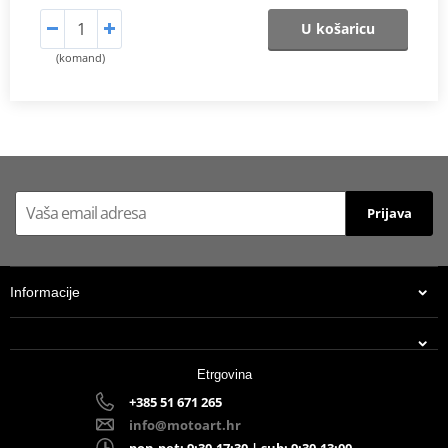
U košaricu
(komand)
Prijava
Informacije
Etrgovina
+385 51 671 265
info@motoart.hr
pon-pet: 9:30-17:30 | sub: 9:30-13:00