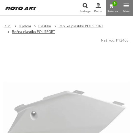
0
Pretraga
Račun
Košarica
Meni
Pretraga
Kući
Dijelovi
Plastika
Replika plastike POLISPORT
Bočna plastika POLISPORT
Naš kod:
P12468