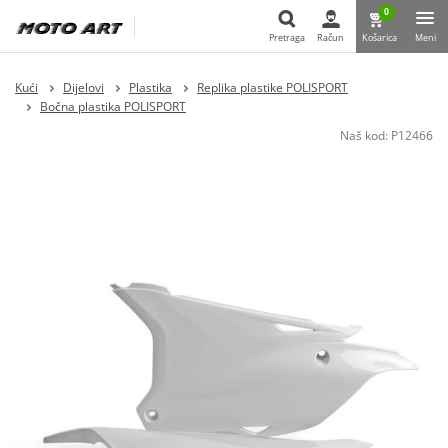
0
Pretraga
Račun
Košarica
Meni
Pretraga
Kući
Dijelovi
Plastika
Replika plastike POLISPORT
Bočna plastika POLISPORT
Naš kod:
P12466