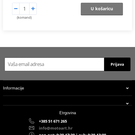
U košaricu
(komand)
Prijava
Informacije
Etrgovina
+385 51 671 265
info@motoart.hr
pon-pet: 9:30-17:30 | sub: 9:30-13:00