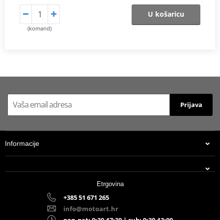
U košaricu
(komand)
Prijava
Informacije
Etrgovina
+385 51 671 265
info@motoart.hr
pon-pet: 9:30-17:30 | sub: 9:30-13:00