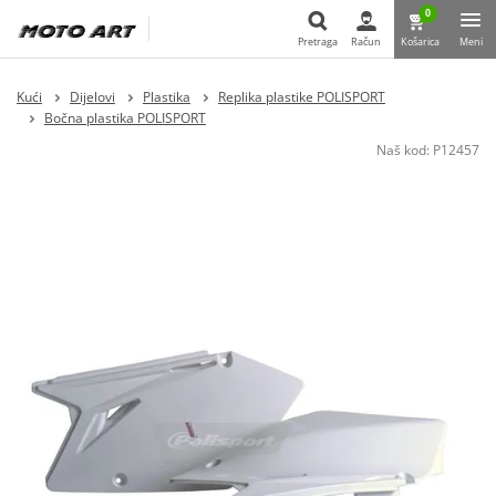
0
Pretraga
Račun
Košarica
Meni
Pretraga
Kući
Dijelovi
Plastika
Replika plastike POLISPORT
Bočna plastika POLISPORT
Naš kod:
P12457