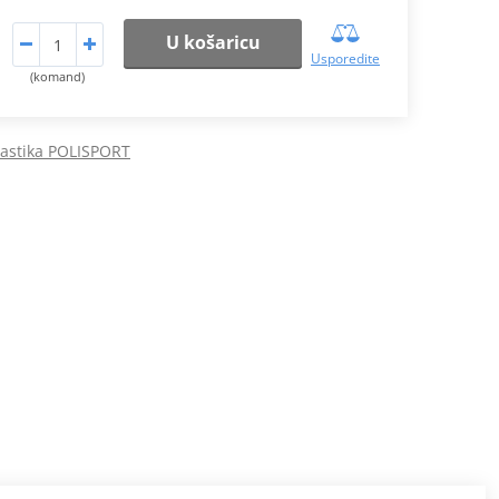
U košaricu
Usporedite
(komand)
lastika POLISPORT