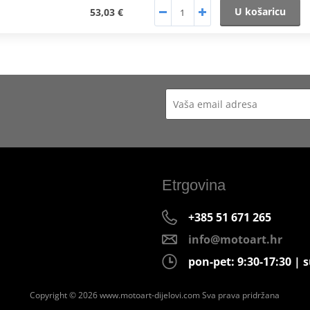
U košaricu
53,03 €
Etrgovina
+385 51 671 265
info@motoart.hr
pon-pet: 9:30-17:30 | s
Copyright © 2026 www.motoart-dijelovi.com
Sva prava pridržana