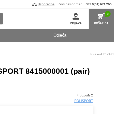
Usporedba
Zovi nas odmah:
+385 0(51) 671 265
0
PRIJAVA
KOŠARICA
Odjeća
Naš kod:
P12421
SPORT 8415000001 (pair)
:
Proizvođač
POLISPORT