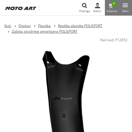
0
Pretraga
Račun
Košarica
Meni
Pretraga
Kući
Dijelovi
Plastika
Replika plastike POLISPORT
Zaštita stražnjeg amortizera POLISPORT
Naš kod:
P12852