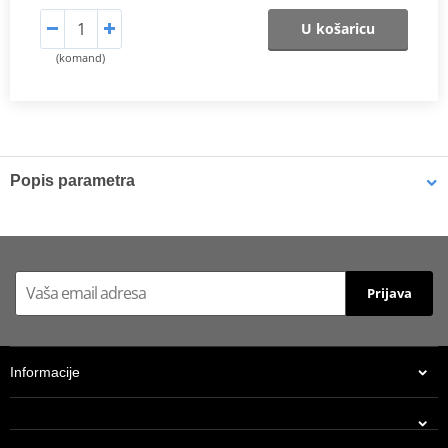
U košaricu
(komand)
Popis parametra
Catalog 2021
PDF
Prijava
Informacije