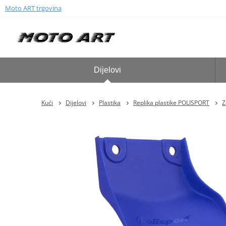
Moto ART trgovina
Dijelovi
Kući
Dijelovi
Plastika
Replika plastike POLISPORT
Z