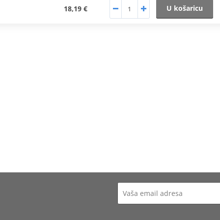
U košaricu
18,19 €