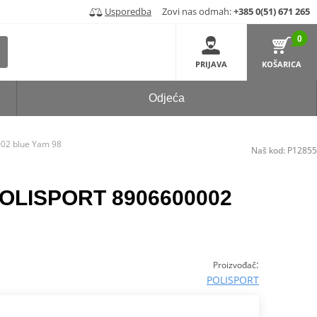
Usporedba
Zovi nas odmah:
+385 0(51) 671 265
0
PRIJAVA
KOŠARICA
Odjeća
002 blue Yam 98
Naš kod:
P12855
 POLISPORT 8906600002
:
Proizvođač
POLISPORT