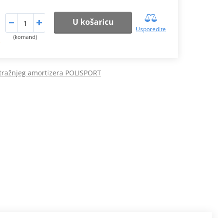
U košaricu
Usporedite
(komand)
.
stražnjeg amortizera POLISPORT