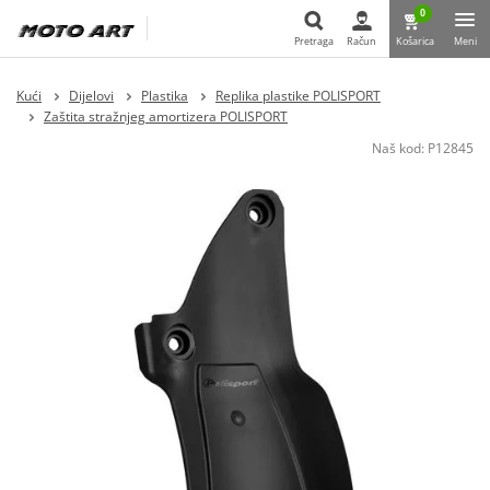
0
Pretraga
Račun
Košarica
Meni
Pretraga
Kući
Dijelovi
Plastika
Replika plastike POLISPORT
Zaštita stražnjeg amortizera POLISPORT
Naš kod:
P12845