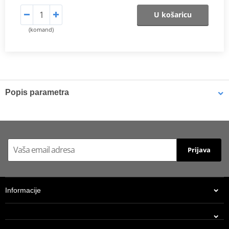
U košaricu
(komand)
Popis parametra
Catalog 2021
PDF
Prijava
Informacije