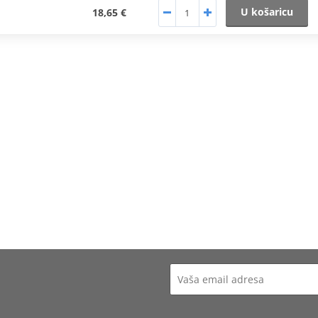
U košaricu
18,65 €