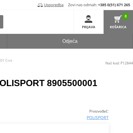
Usporedba
Zovi nas odmah:
+385 0(51) 671 265
0
PRIJAVA
KOŠARICA
Odjeća
01 Crni
Naš kod:
P12844
 POLISPORT 8905500001
:
Proizvođač
POLISPORT