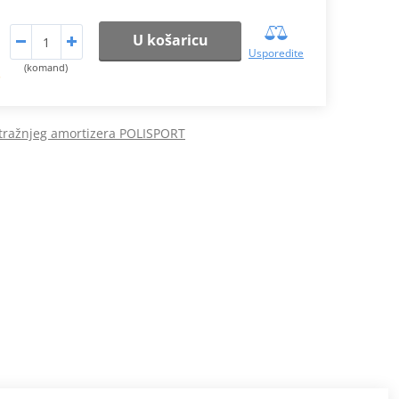
U košaricu
Usporedite
(komand)
.
stražnjeg amortizera POLISPORT