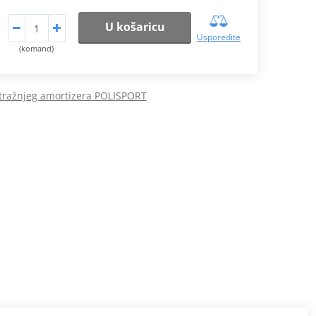
U košaricu
Usporedite
(komand)
stražnjeg amortizera POLISPORT