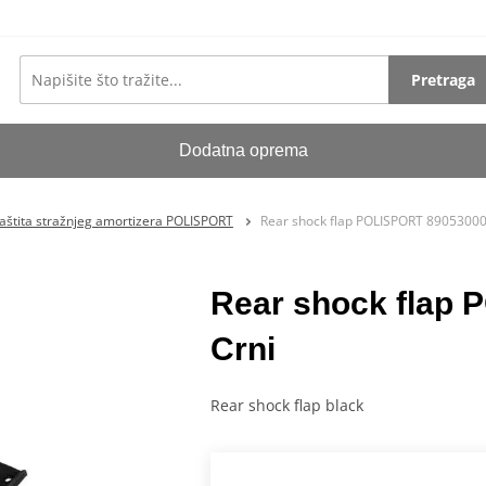
Pretraga
Dodatna oprema
aštita stražnjeg amortizera POLISPORT
Rear shock flap POLISPORT 89053000
Rear shock flap
Crni
Rear shock flap black