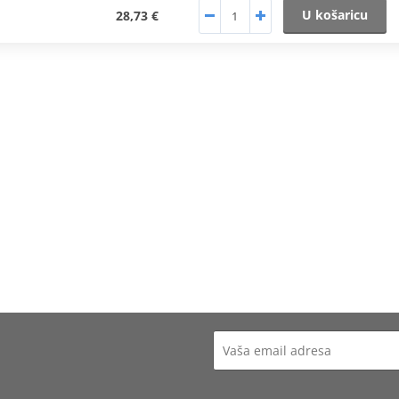
U košaricu
28,73 €