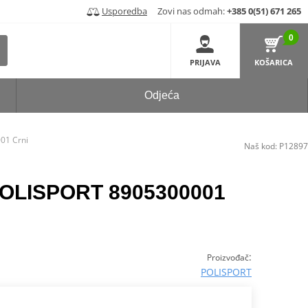
Usporedba
Zovi nas odmah:
+385 0(51) 671 265
0
PRIJAVA
KOŠARICA
Odjeća
01 Crni
Naš kod:
P12897
 POLISPORT 8905300001
:
Proizvođač
POLISPORT