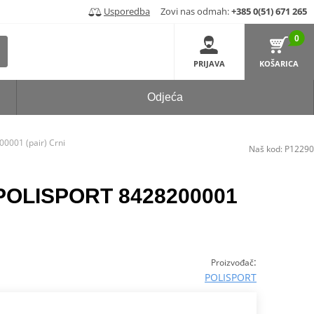
Usporedba
Zovi nas odmah:
+385 0(51) 671 265
0
PRIJAVA
KOŠARICA
Odjeća
0001 (pair) Crni
Naš kod:
P12290
 POLISPORT 8428200001
:
Proizvođač
POLISPORT