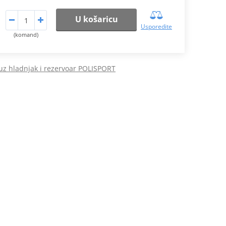
U košaricu
Usporedite
(komand)
 uz hladnjak i rezervoar POLISPORT