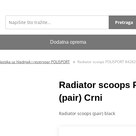
Pretraga
Dodatna oprema
lastika uz hladnjak i rezervoar POLISPORT
Radiator scoops POLISPORT 842820
Radiator scoops
(pair) Crni
Radiator scoops (pair) black