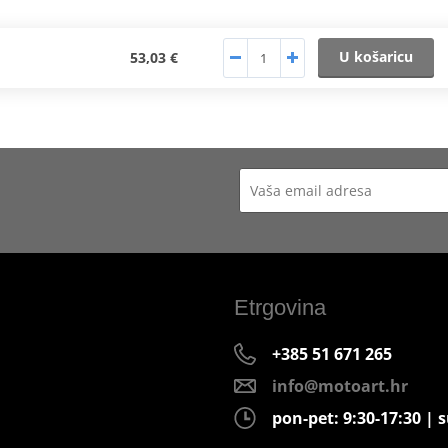
U košaricu
53,03 €
Etrgovina
+385 51 671 265
info@motoart.hr
pon-pet: 9:30-17:30 | s