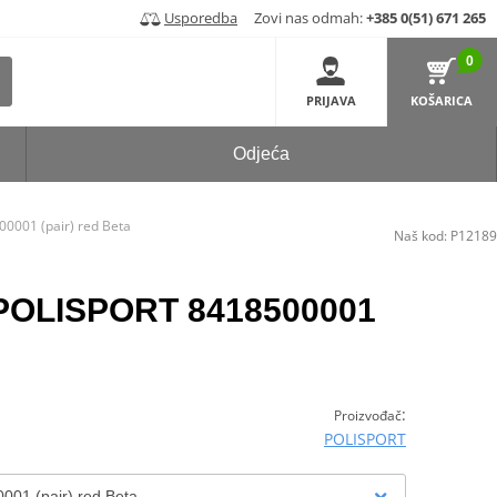
Usporedba
Zovi nas odmah:
+385 0(51) 671 265
0
PRIJAVA
KOŠARICA
Odjeća
0001 (pair) red Beta
Naš kod:
P12189
 POLISPORT 8418500001
:
Proizvođač
POLISPORT