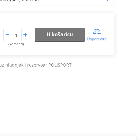
U košaricu
Usporedite
(komand)
 uz hladnjak i rezervoar POLISPORT