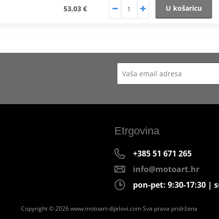
U košaricu
53,03 €
Etrgovina
+385 51 671 265
info@motoart.hr
pon-pet: 9:30-17:30 | s
Copyright © 2026 www.motoart-dijelovi.com
Sva prava pridržana