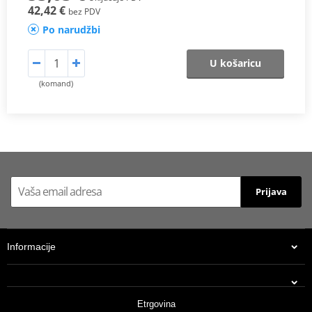
42,42 €
bez PDV
Po narudžbi
U košaricu
(komand)
Prijava
Informacije
Etrgovina