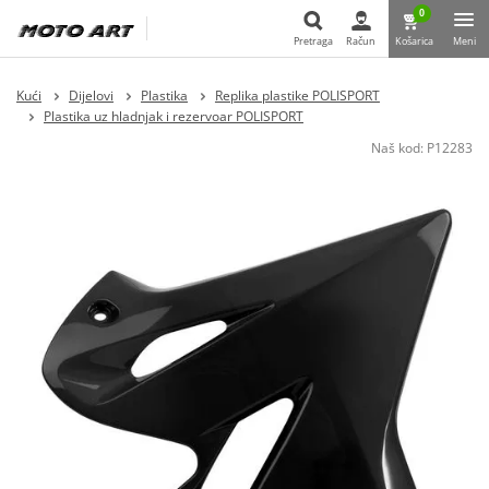
0
Pretraga
Račun
Košarica
Meni
Pretraga
Kući
Dijelovi
Plastika
Replika plastike POLISPORT
Plastika uz hladnjak i rezervoar POLISPORT
Naš kod:
P12283