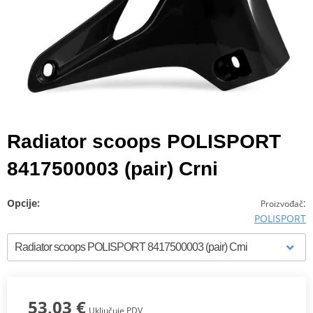
Radiator scoops POLISPORT
8417500003 (pair) Crni
Opcije:
:
Proizvođač
POLISPORT
53,03 €
Uključuje PDV