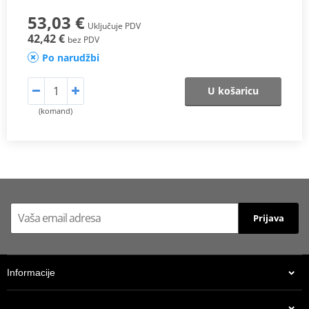
53,03 €
Uključuje PDV
42,42 €
bez PDV
Po narudžbi
U košaricu
(komand)
Prijava
Informacije