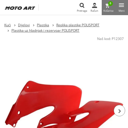
0
Pretraga
Račun
Košarica
Meni
Pretraga
Kući
Dijelovi
Plastika
Replika plastike POLISPORT
Plastika uz hladnjak i rezervoar POLISPORT
Naš kod:
P12307