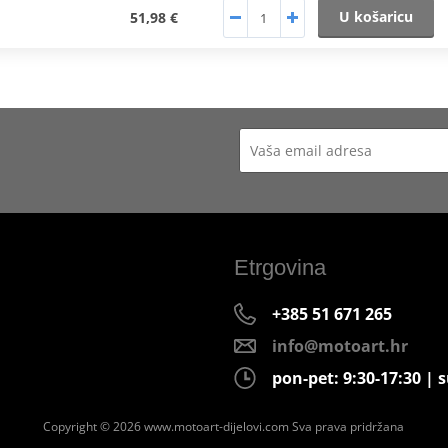
U košaricu
51,98 €
Etrgovina
+385 51 671 265
info@motoart.hr
pon-pet: 9:30-17:30 | s
Copyright © 2026 www.motoart-dijelovi.com
Sva prava pridržana