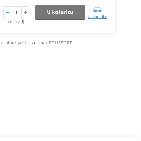
U košaricu
Usporedite
(komand)
 uz hladnjak i rezervoar POLISPORT