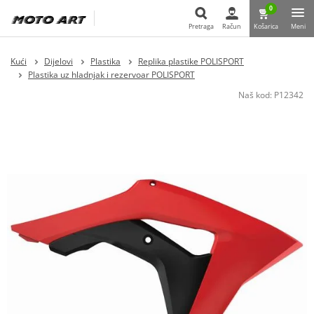
0
Pretraga
Račun
Košarica
Meni
Pretraga
Kući
Dijelovi
Plastika
Replika plastike POLISPORT
Plastika uz hladnjak i rezervoar POLISPORT
Naš kod:
P12342