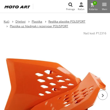
0
Pretraga
Račun
Košarica
Meni
Pretraga
Kući
Dijelovi
Plastika
Replika plastike POLISPORT
Plastika uz hladnjak i rezervoar POLISPORT
Naš kod:
P12316