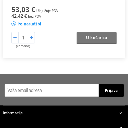
53,03 €
Uključuje PDV
42,42 €
bez PDV
Po narudžbi
U košaricu
(komand)
Prijava
Informacije