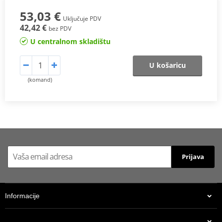
53,03 €
Uključuje PDV
42,42 €
bez PDV
U centralnom skladištu
U košaricu
(komand)
Prijava
Informacije