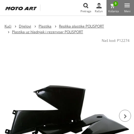
0
Pretraga
Račun
Košarica
Meni
Pretraga
Kući
Dijelovi
Plastika
Replika plastike POLISPORT
Plastika uz hladnjak i rezervoar POLISPORT
Naš kod:
P12274