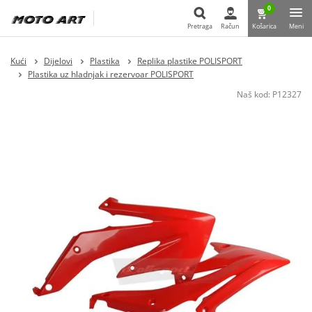
0
Pretraga
Račun
Košarica
Meni
Pretraga
Kući
Dijelovi
Plastika
Replika plastike POLISPORT
Plastika uz hladnjak i rezervoar POLISPORT
Naš kod:
P12327