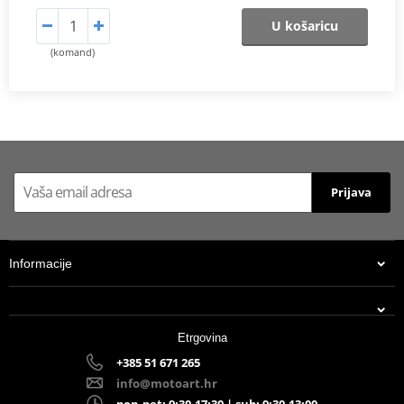
U košaricu
(komand)
Prijava
Informacije
Etrgovina
+385 51 671 265
info@motoart.hr
pon-pet: 9:30-17:30 | sub: 9:30-13:00