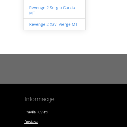
Revenge 2 Sergio Garcia
MT
Revenge 2 Xavi Vierge MT
Informacije
Pravila i uvjeti
Dostava