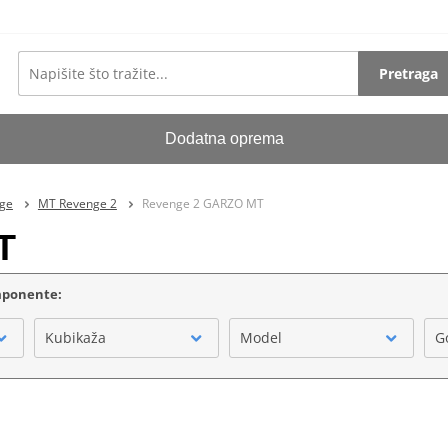
Pretraga
Dodatna oprema
ige
MT Revenge 2
Revenge 2 GARZO MT
T
omponente:
Kubikaža
Model
G