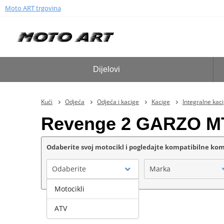
Moto ART trgovina
Dijelovi
Kući
Odjeća
Odjeća i kacige
Kacige
Integralne kac
Revenge 2 GARZO M
Odaberite svoj motocikl i pogledajte kompatibilne k
Odaberite
Marka
Motocikli
ATV