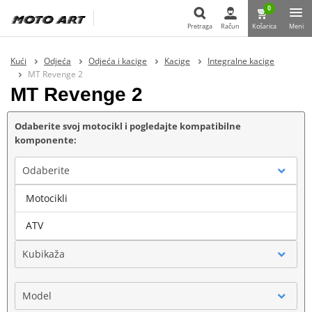
0
Pretraga
Račun
Košarica
Meni
Pretraga
Kući
Odjeća
Odjeća i kacige
Kacige
Integralne kacige
MT Revenge 2
MT Revenge 2
Odaberite svoj motocikl i pogledajte kompatibilne
komponente:
Odaberite
Motocikli
Marka
ATV
Kubikaža
Model