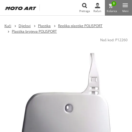
0
Pretraga
Račun
Košarica
Meni
Pretraga
Kući
Dijelovi
Plastika
Replika plastike POLISPORT
Plastika brojeva POLISPORT
Naš kod:
P12260