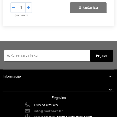
U košaricu
(komand)
Prijava
Informacije
Etrgovina
+385 51 671 265
info@motoart.hr
pon-pet: 9:30-17:30 | sub: 9:30-13:00