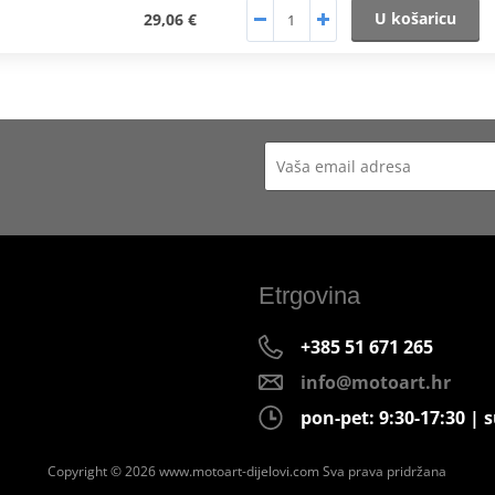
U košaricu
29,06 €
Etrgovina
+385 51 671 265
info@motoart.hr
pon-pet: 9:30-17:30 | s
Copyright © 2026 www.motoart-dijelovi.com
Sva prava pridržana