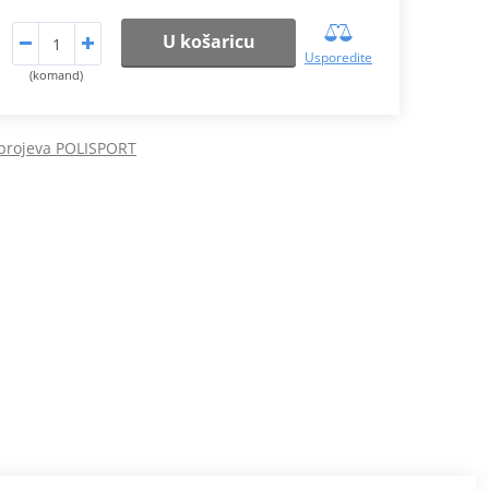
U košaricu
Usporedite
(komand)
 brojeva POLISPORT