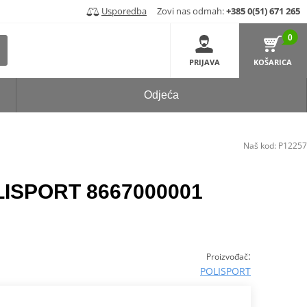
Usporedba
Zovi nas odmah:
+385 0(51) 671 265
0
PRIJAVA
KOŠARICA
Odjeća
Naš kod:
P12257
LISPORT 8667000001
:
Proizvođač
POLISPORT