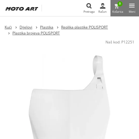
0
Pretraga
Račun
Košarica
Meni
Pretraga
Kući
Dijelovi
Plastika
Replika plastike POLISPORT
Plastika brojeva POLISPORT
Naš kod:
P12251