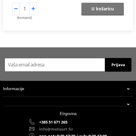
U košaricu
(komand)
Prijava
Informacije
Etrgovina
+385 51 671 265
info@motoart.hr
pon-pet: 9:30-17:30 | sub: 9:30-13:00