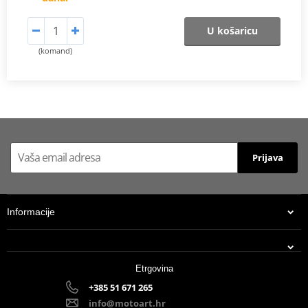
U košaricu
(komand)
Prijava
Informacije
Etrgovina
+385 51 671 265
info@motoart.hr