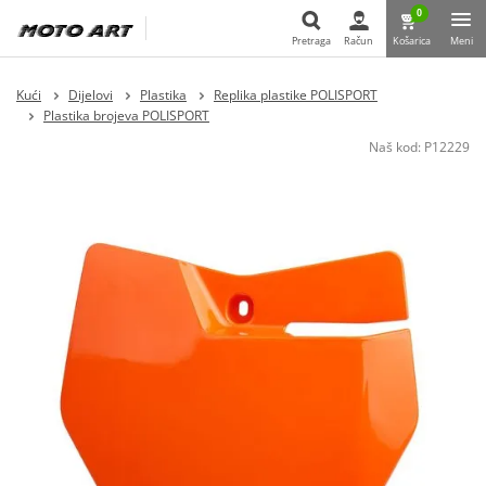
0
Pretraga
Račun
Košarica
Meni
Pretraga
Kući
Dijelovi
Plastika
Replika plastike POLISPORT
Plastika brojeva POLISPORT
Naš kod:
P12229