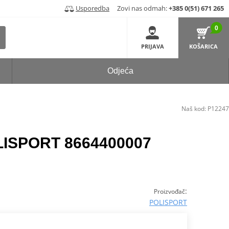
Usporedba
Zovi nas odmah:
+385 0(51) 671 265
0
PRIJAVA
KOŠARICA
Odjeća
Naš kod:
P12247
LISPORT 8664400007
:
Proizvođač
POLISPORT