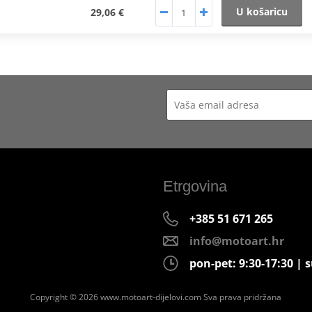
U košaricu
29,06 €
Etrgovina
+385 51 671 265
info@motoart.hr
pon-pet: 9:30-17:30 | s
Copyright © 2026 www.motoart-dijelovi.com
Sva prava pridržana