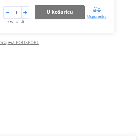
U košaricu
Usporedite
(komand)
 brojeva POLISPORT