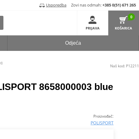
Usporedba
Zovi nas odmah:
+385 0(51) 671 265
0
PRIJAVA
KOŠARICA
Odjeća
98
Naš kod:
P12211
LISPORT 8658000003 blue
:
Proizvođač
POLISPORT