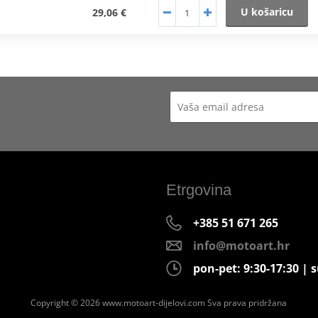
U košaricu
29,06 €
Etrgovina
+385 51 671 265
info@motoart.hr
pon-pet: 9:30-17:30 | s
Copyright © 2026 www.motoart-dijelovi.com
Sva prava pridržana