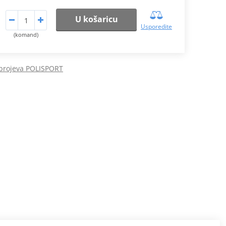
U košaricu
Usporedite
(komand)
 brojeva POLISPORT