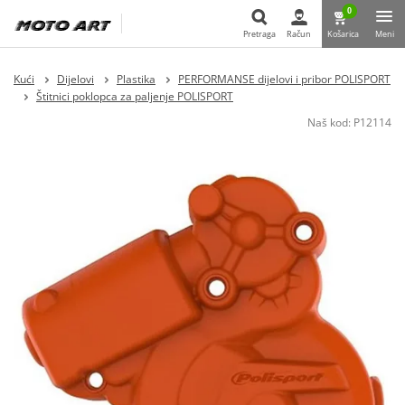
0
Pretraga
Račun
Košarica
Meni
Pretraga
Kući
Dijelovi
Plastika
PERFORMANSE dijelovi i pribor POLISPORT
Štitnici poklopca za paljenje POLISPORT
Naš kod:
P12114