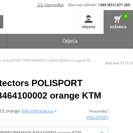
Usporedba
Zovi nas odmah:
+385 0(51) 671 265
0
PRIJAVA
KOŠARICA
Odjeća
ctors POLISPORT PERFORMANCE 8464100002 orange KTM
Naš kod:
P12113
rotectors POLISPORT
64100002 orange KTM
NCE orange
Više informacija
:
Proizvođač
POLISPORT