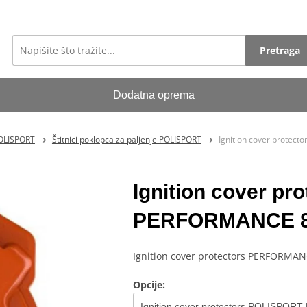
Pretraga
Dodatna oprema
POLISPORT
Štitnici poklopca za paljenje POLISPORT
Ignition cover prote
Ignition cover p
PERFORMANCE 84
Ignition cover protectors PERFORMA
Opcije: