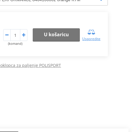
U košaricu
Usporedite
(komand)
.
 poklopca za paljenje POLISPORT