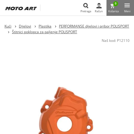
0
Pretraga
Račun
Košarica
Meni
Pretraga
Kući
Dijelovi
Plastika
PERFORMANSE dijelovi i pribor POLISPORT
Štitnici poklopca za paljenje POLISPORT
Naš kod:
P12110