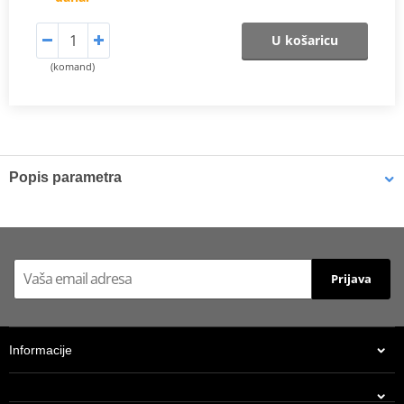
U košaricu
(komand)
Popis parametra
Catalog 2021
PDF
Prijava
Informacije