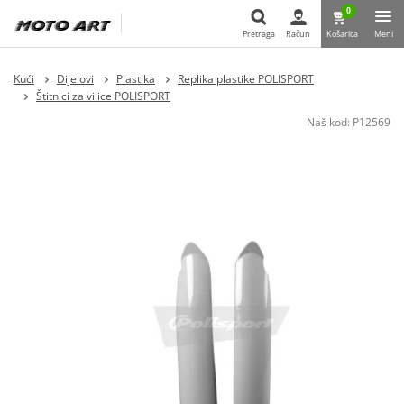
0
Pretraga
Račun
Košarica
Meni
Pretraga
Kući
Dijelovi
Plastika
Replika plastike POLISPORT
Štitnici za vilice POLISPORT
Naš kod:
P12569