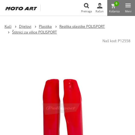
0
Pretraga
Račun
Košarica
Meni
Pretraga
Kući
Dijelovi
Plastika
Replika plastike POLISPORT
Štitnici za vilice POLISPORT
Naš kod:
P12558