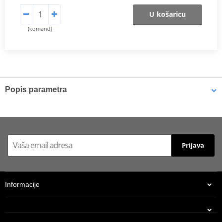
U košaricu
(komand)
Popis parametra
Catalog 2021
PDF
Prijava
Informacije