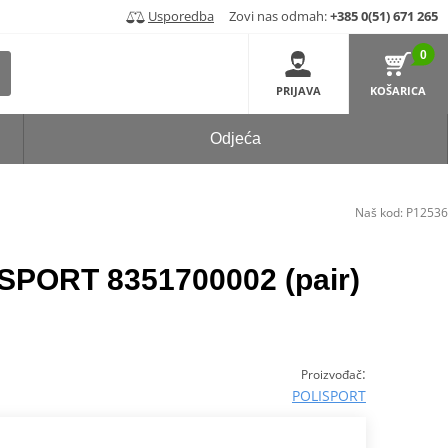
Usporedba
Zovi nas odmah:
+385 0(51) 671 265
0
PRIJAVA
KOŠARICA
Odjeća
Naš kod:
P12536
SPORT 8351700002 (pair)
:
Proizvođač
POLISPORT