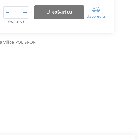
U košaricu
Usporedite
(komand)
 za vilice POLISPORT