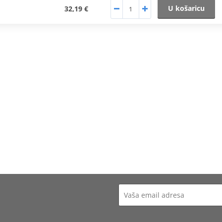
U košaricu
32,19 €