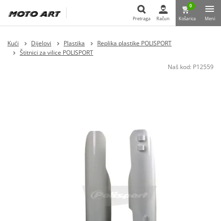
0
Pretraga
Račun
Košarica
Meni
Pretraga
Kući
Dijelovi
Plastika
Replika plastike POLISPORT
Štitnici za vilice POLISPORT
Naš kod:
P12559