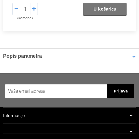
U košaricu
(komand)
Popis parametra
Catalog 2021
PDF
Prijava
Informacije