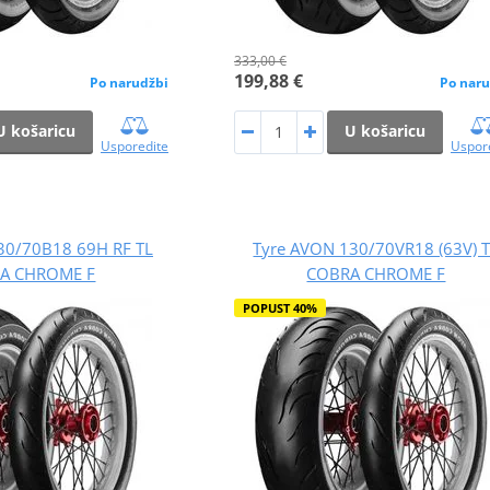
333,00 €
199,88 €
Po narudžbi
Po naru
U košaricu
U košaricu
Usporedite
Uspor
30/70B18 69H RF TL
Tyre AVON 130/70VR18 (63V) 
A CHROME F
COBRA CHROME F
POPUST 40%