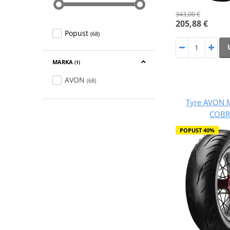
343,00 €
205,88 €
Popust
(68)
MARKA
(1)
AVON
(68)
Tyre AVON 
COBR
POPUST 40%