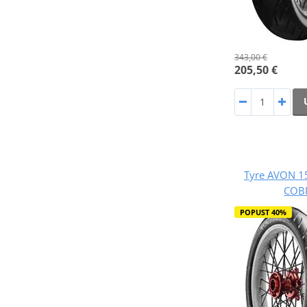
343,00 €
205,50 €
Tyre AVON 1
COB
POPUST 40%