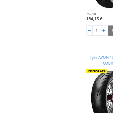
257,00 €
154,13 €
Tyre AVON 1
COBR
POPUST 40%