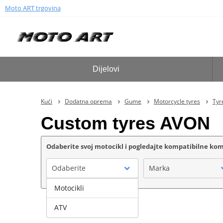
Moto ART trgovina
Dijelovi
Kući
Dodatna oprema
Gume
Motorcycle tyres
Tyr
Custom tyres AVON
Odaberite svoj motocikl i pogledajte kompatibilne k
Odaberite
Marka
Motocikli
ATV