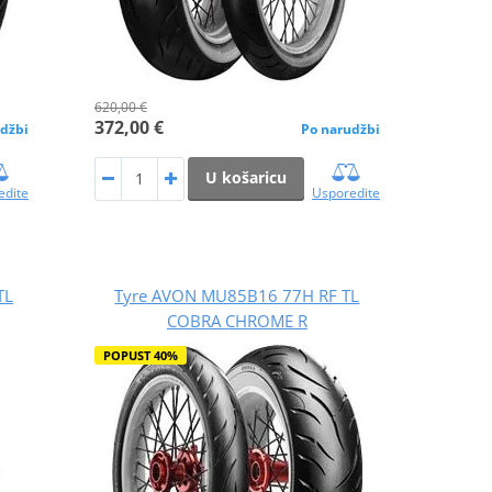
620,00 €
372,00 €
džbi
Po narudžbi
U košaricu
edite
Usporedite
TL
Tyre AVON MU85B16 77H RF TL
COBRA CHROME R
POPUST 40%