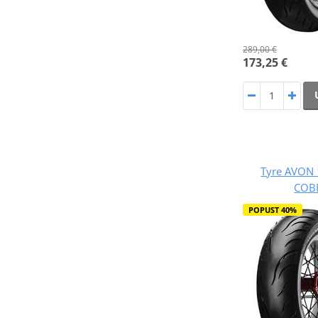
289,00 €
173,25 €
Tyre AVON 
COB
POPUST 40%