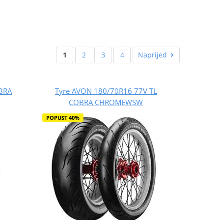
1
2
3
4
Naprijed
OBRA
Tyre AVON 180/70R16 77V TL
COBRA CHROMEWSW
POPUST 40%