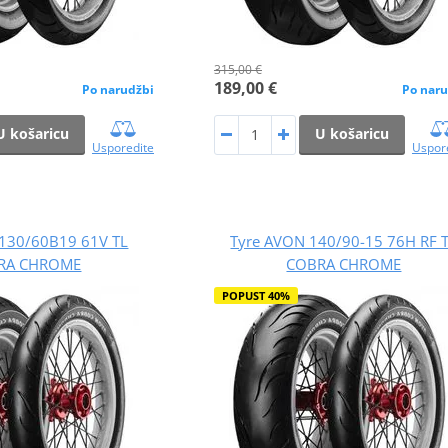
315,00 €
189,00 €
Po narudžbi
Po naru
U košaricu
U košaricu
Usporedite
Uspor
130/60B19 61V TL
Tyre AVON 140/90-15 76H RF 
RA CHROME
COBRA CHROME
POPUST 40%