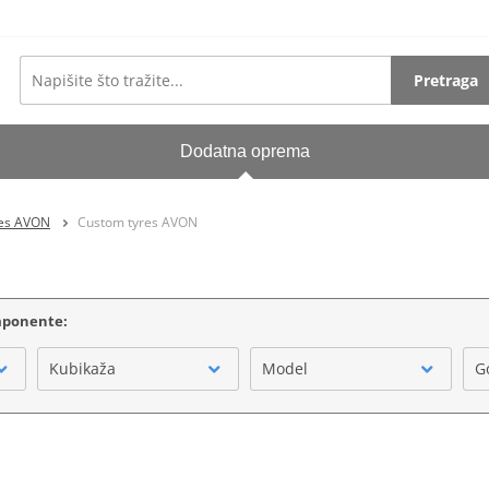
Pretraga
Dodatna oprema
es AVON
Custom tyres AVON
omponente:
Kubikaža
Model
G