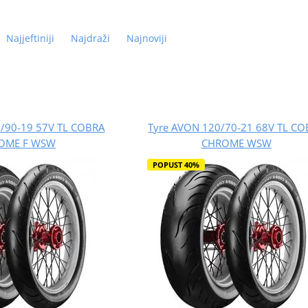
Najjeftiniji
Najdraži
Najnoviji
/90-19 57V TL COBRA
Tyre AVON 120/70-21 68V TL C
OME F WSW
CHROME WSW
POPUST 40%