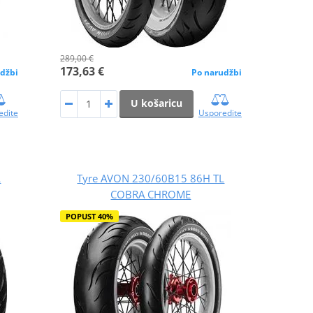
289,00 €
173,63 €
džbi
Po narudžbi
U košaricu
edite
Usporedite
L
Tyre AVON 230/60B15 86H TL
COBRA CHROME
POPUST 40%