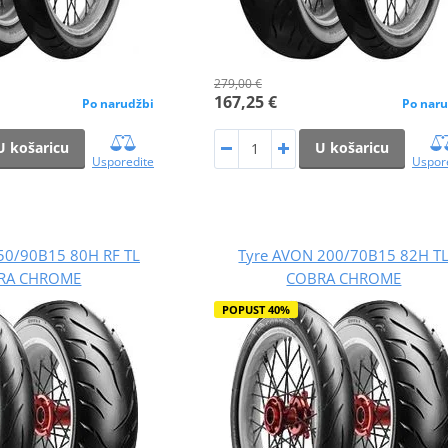
279,00 €
167,25 €
Po narudžbi
Po naru
U košaricu
U košaricu
Usporedite
Uspor
50/90B15 80H RF TL
Tyre AVON 200/70B15 82H T
RA CHROME
COBRA CHROME
POPUST 40%