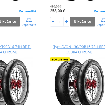
430,00 €
258,00 €
Po narudžbi
Po naru
U košaricu
U košaricu
Usporedite
Uspor
MT90B16 74H RF TL
Tyre AVON 130/90B16 73H RF 
A CHROME F
COBRA CHROME F
POPUST 40%