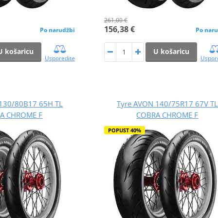
261,00 €
156,38 €
Po narudžbi
Po naru
U košaricu
U košaricu
Usporedite
Uspor
130/80B17 65H TL
Tyre AVON 140/75R17 67V TL
A CHROME F
COBRA CHROME F
POPUST 40%