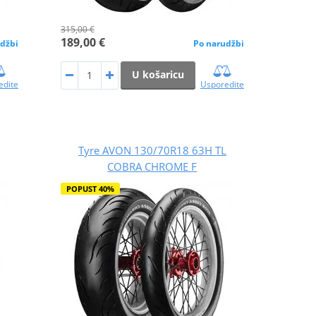
315,00 €
189,00 €
džbi
Po narudžbi
U košaricu
edite
Usporedite
Tyre AVON 130/70R18 63H TL
COBRA CHROME F
POPUST 40%