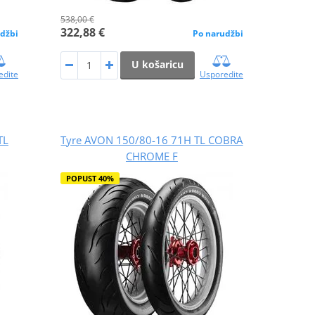
538,00 €
322,88 €
džbi
Po narudžbi
U košaricu
edite
Usporedite
TL
Tyre AVON 150/80-16 71H TL COBRA
CHROME F
POPUST 40%