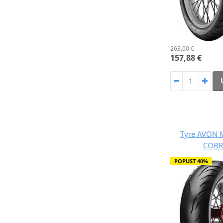
263,00 €
157,88 €
Tyre AVON 
COBR
POPUST 40%