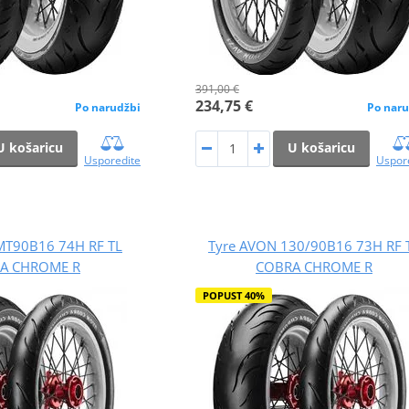
391,00 €
234,75 €
Po narudžbi
Po naru
U košaricu
U košaricu
Usporedite
Uspor
MT90B16 74H RF TL
Tyre AVON 130/90B16 73H RF 
A CHROME R
COBRA CHROME R
POPUST 40%