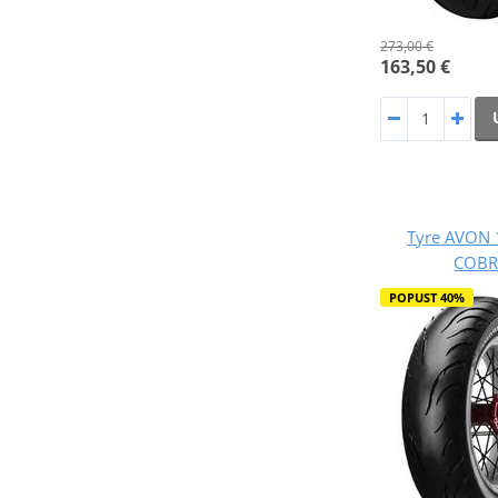
273,00 €
163,50 €
Tyre AVON 
COBR
POPUST 40%