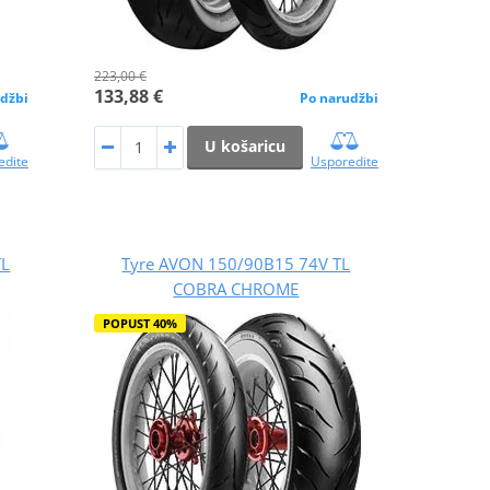
223,00 €
133,88 €
džbi
Po narudžbi
U košaricu
edite
Usporedite
TL
Tyre AVON 150/90B15 74V TL
COBRA CHROME
POPUST 40%