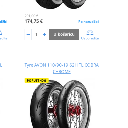
291,00 €
174,75 €
džbi
Po narudžbi
U košaricu
edite
Usporedite
TL
Tyre AVON 110/90-19 62H TL COBRA
CHROME
POPUST 40%