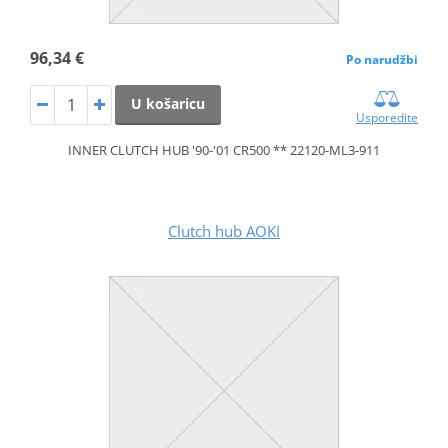
96,34 €
Po narudžbi
U košaricu
Usporedite
INNER CLUTCH HUB '90-'01 CR500 ** 22120-ML3-911
Clutch hub AOKI