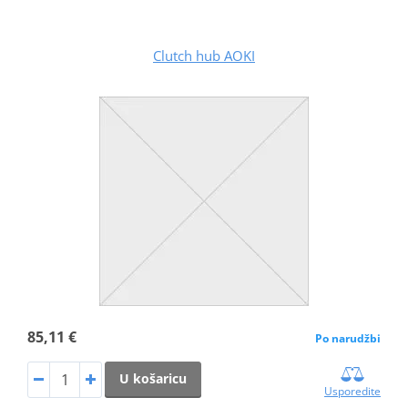
Clutch hub AOKI
85,11 €
Po narudžbi
U košaricu
Usporedite