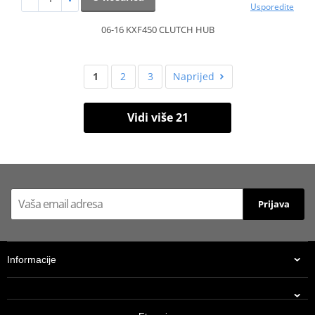
Usporedite
06-16 KXF450 CLUTCH HUB
1
2
3
Naprijed
Vidi više 21
Prijava
Informacije