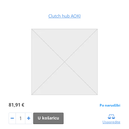
Clutch hub AOKI
81,91 €
Po narudžbi
U košaricu
Usporedite