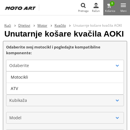
0
Pretraga
Račun
Košarica
Meni
Pretraga
Kući
Dijelovi
Motor
Kvačilo
Unutarnje košare kvačila AOKI
Unutarnje košare kvačila AOKI
Odaberite svoj motocikl i pogledajte kompatibilne
komponente:
Odaberite
Motocikli
Marka
ATV
Kubikaža
Model