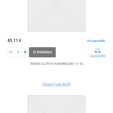
85,11 €
Po narudžbi
U košaricu
Usporedite
INNER CLUTCH HUB RMZ250 '11-16
Clutch hub AOKI