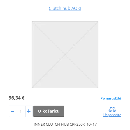
Clutch hub AOKI
96,34 €
Po narudžbi
U košaricu
Usporedite
INNER CLUTCH HUB CRF250R '10-'17