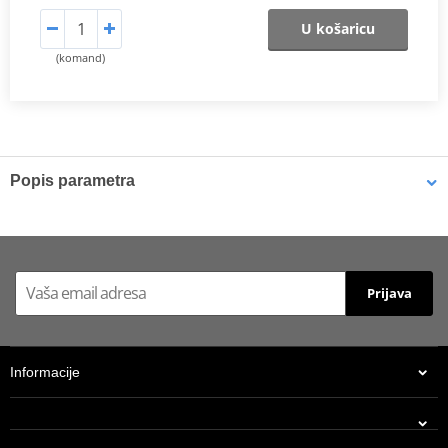
U košaricu
(komand)
Popis parametra
Catalog 2021
PDF
Prijava
Informacije