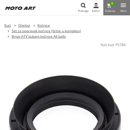
0
Pretraga
Račun
Košarica
Meni
Pretraga
Kući
Dijelovi
Kočnice
Set za popravak kočnice (brtve u kompletu)
Brtve ATV bubanj kočnice All balls
Naš kod:
P5784