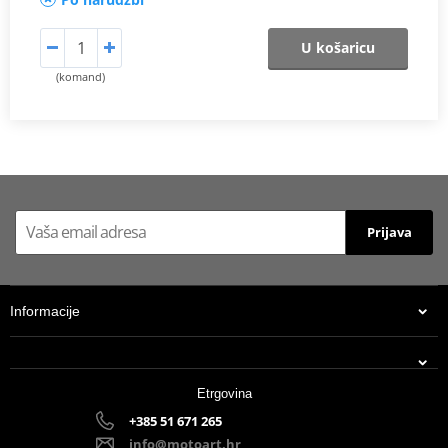
U košaricu
(komand)
Prijava
Informacije
Etrgovina
+385 51 671 265
info@motoart.hr