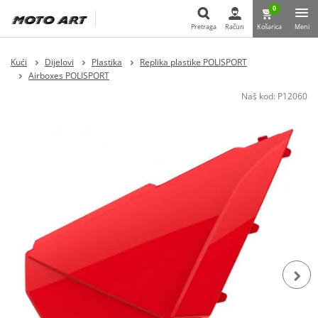
0
Pretraga
Račun
Košarica
Meni
Pretraga
Kući
Dijelovi
Plastika
Replika plastike POLISPORT
Airboxes POLISPORT
Naš kod:
P12060