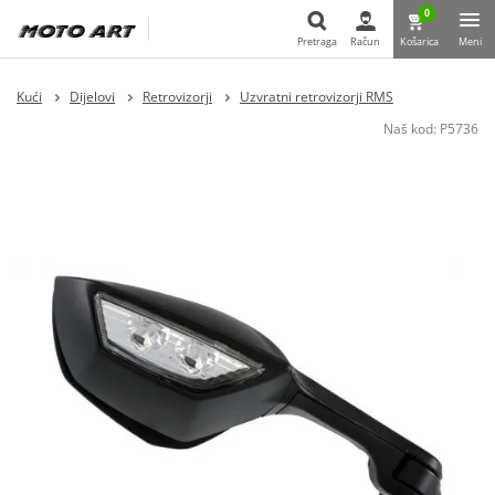
0
Pretraga
Račun
Košarica
Meni
Pretraga
Kući
Dijelovi
Retrovizorji
Uzvratni retrovizorji RMS
Naš kod:
P5736