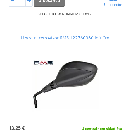
U košaricu
Usporedite
SPECCHIO SX RUNNER50\FX125
Uzvratni retrovizor RMS 122760360 left Crni
13,25 €
U centralnom skladištu