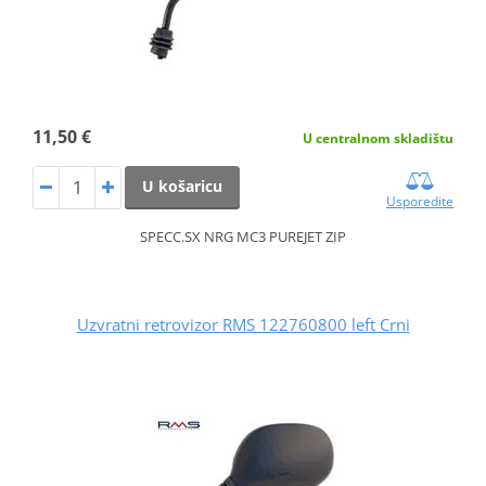
11,50 €
U centralnom skladištu
U košaricu
Usporedite
SPECC.SX NRG MC3 PUREJET ZIP
Uzvratni retrovizor RMS 122760800 left Crni