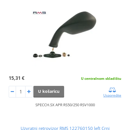
15,31 €
U centralnom skladištu
U košaricu
Usporedite
SPECCH.SX APR RS50/250 RSV1000
Uzvratni retrovizor RMS 122760150 left Crni