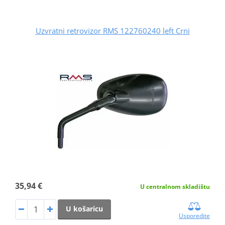
Uzvratni retrovizor RMS 122760240 left Crni
35,94 €
U centralnom skladištu
U košaricu
Usporedite