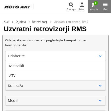
0
Pretraga
Račun
Košarica
Meni
Pretraga
Kući
Dijelovi
Retrovizorji
Uzvratni retrovizorji RMS
Uzvratni retrovizorji RMS
Odaberite svoj motocikl i pogledajte kompatibilne
komponente:
Odaberite
Motocikli
Marka
ATV
Kubikaža
Model