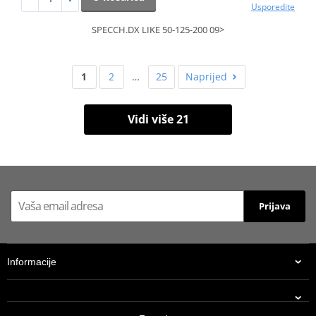
Usporedite
SPECCH.DX LIKE 50-125-200 09>
1
2
…
25
Naprijed
Vidi više 21
Prijava
Informacije