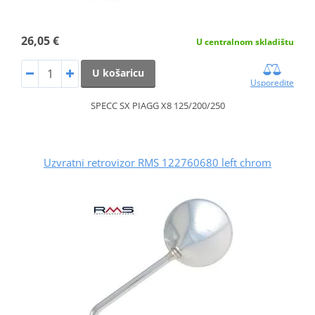
26,05 €
U centralnom skladištu
U košaricu
Usporedite
SPECC SX PIAGG X8 125/200/250
Uzvratni retrovizor RMS 122760680 left chrom