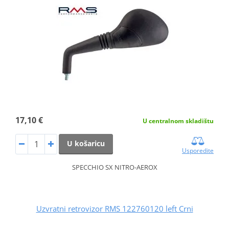
17,10 €
U centralnom skladištu
U košaricu
Usporedite
SPECCHIO SX NITRO-AEROX
Uzvratni retrovizor RMS 122760120 left Crni