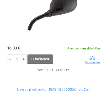
16,33 €
U centralnom skladištu
U košaricu
Usporedite
SPECCHIO SX F10 F12
Uzvratni retrovizor RMS 122760050 left Crni