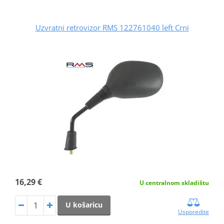
Uzvratni retrovizor RMS 122761040 left Crni
16,29 €
U centralnom skladištu
U košaricu
Usporedite