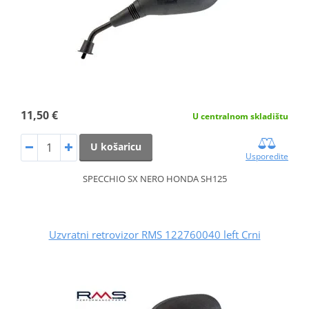
11,50 €
U centralnom skladištu
U košaricu
Usporedite
SPECCHIO SX NERO HONDA SH125
Uzvratni retrovizor RMS 122760040 left Crni