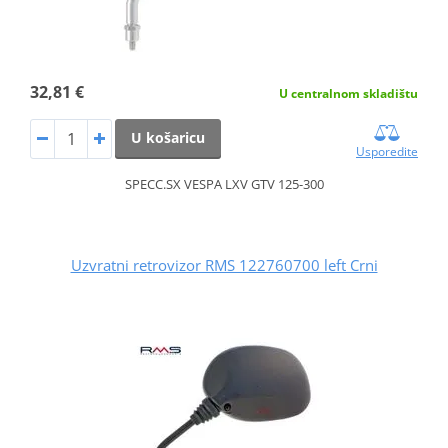
32,81 €
U centralnom skladištu
U košaricu
Usporedite
SPECC.SX VESPA LXV GTV 125-300
Uzvratni retrovizor RMS 122760700 left Crni