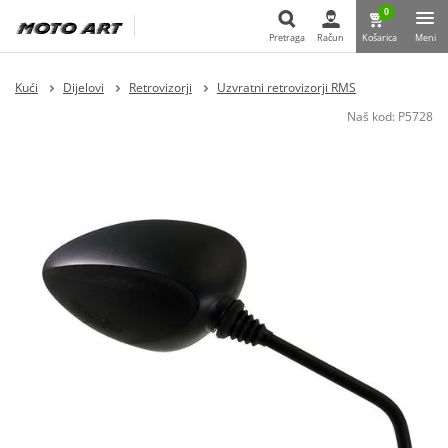
0
Pretraga
Račun
Košarica
Meni
Pretraga
Kući
Dijelovi
Retrovizorji
Uzvratni retrovizorji RMS
Naš kod:
P5728