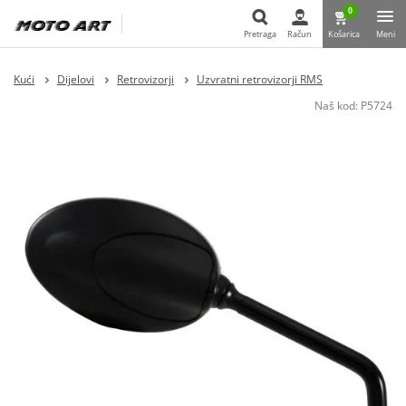
0
Pretraga
Račun
Košarica
Meni
Pretraga
Kući
Dijelovi
Retrovizorji
Uzvratni retrovizorji RMS
Naš kod:
P5724