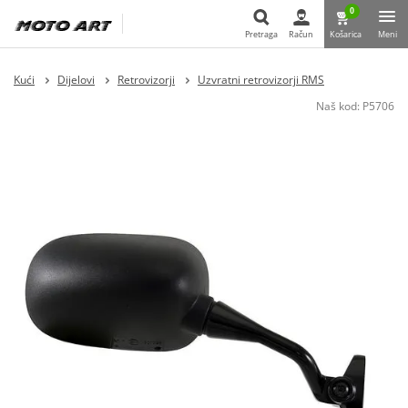
0
Pretraga
Račun
Košarica
Meni
Pretraga
Kući
Dijelovi
Retrovizorji
Uzvratni retrovizorji RMS
Naš kod:
P5706