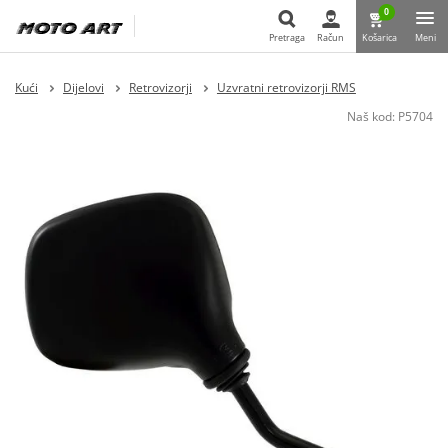
0
Pretraga
Račun
Košarica
Meni
Pretraga
Kući
Dijelovi
Retrovizorji
Uzvratni retrovizorji RMS
Naš kod:
P5704