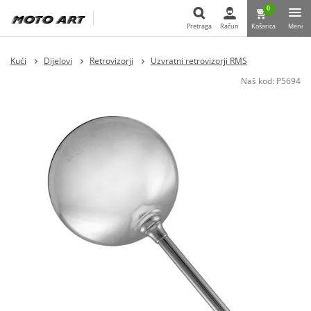
0
Pretraga
Račun
Košarica
Meni
Pretraga
Kući
Dijelovi
Retrovizorji
Uzvratni retrovizorji RMS
Naš kod:
P5694