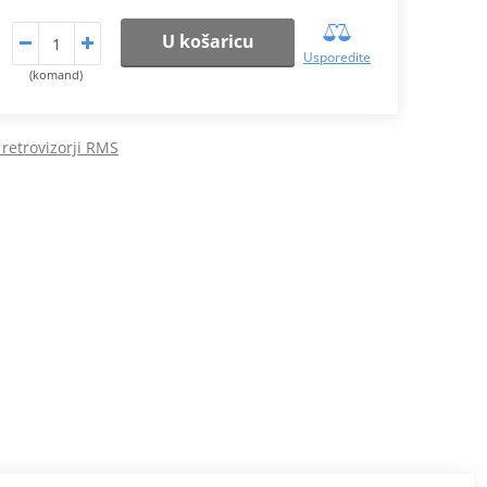
U košaricu
Usporedite
(komand)
 retrovizorji RMS