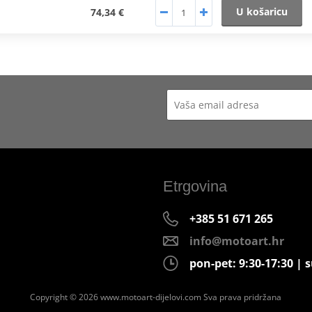
U košaricu
74,34 €
Etrgovina
+385 51 671 265
info@motoart.hr
pon-pet: 9:30-17:30 | s
Copyright © 2026 www.motoart-dijelovi.com
Sva prava pridržana