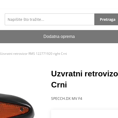
Pretraga
Dodatna oprema
Uzvratni retrovizor RMS 122771920 right Crni
Uzvratni retroviz
Crni
SPECCH.DX MV F4