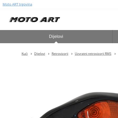
Moto ART trgovina
Dijelovi
Kući
Dijelovi
Retrovizorji
Uzvratni retrovizorji RMS