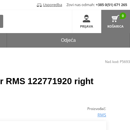
Usporedba
Zovi nas odmah:
+385 0(51) 671 265
0
PRIJAVA
KOŠARICA
Odjeća
Naš kod:
P5693
or RMS 122771920 right
:
Proizvođač
RMS