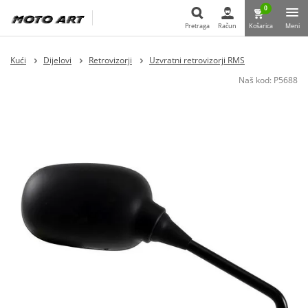
0
Pretraga
Račun
Košarica
Meni
Pretraga
Kući
Dijelovi
Retrovizorji
Uzvratni retrovizorji RMS
Naš kod:
P5688