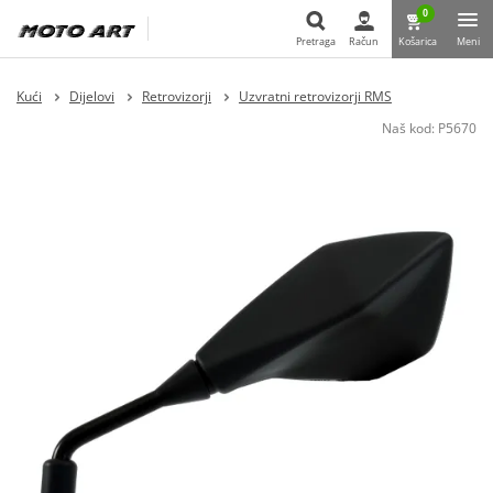
0
Pretraga
Račun
Košarica
Meni
Pretraga
Kući
Dijelovi
Retrovizorji
Uzvratni retrovizorji RMS
Naš kod:
P5670